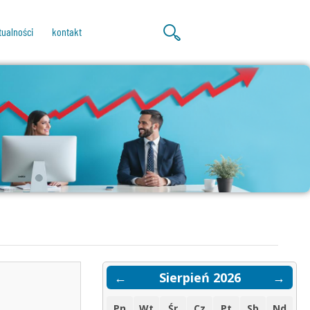
tualności
kontakt
←
Sierpień 2026
→
Pn
Wt
Śr
Cz
Pt
Sb
Nd