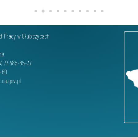
d Pracy w Głubczycach
ce
7, 77 485-85-37
7-60
aca.gov.pl