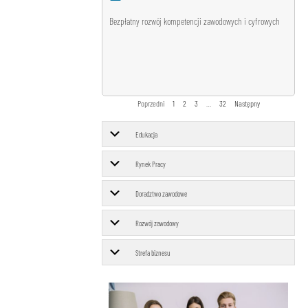
Bezpłatny rozwój kompetencji zawodowych i cyfrowych
Poprzedni
1
2
3
…
32
Następny
Edukacja
Rynek Pracy
Doradztwo zawodowe
Rozwój zawodowy
Strefa biznesu