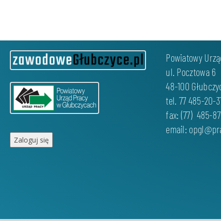
Powiatowy Urzą
ul. Pocztowa 6
48-100 Głubczy
tel. 77 485-20-3
fax: (77) 485-8
email: opgl@pr
Zaloguj się