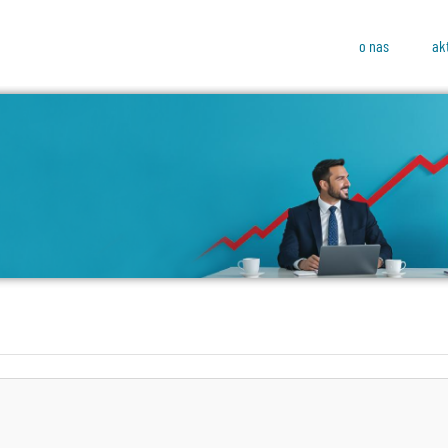
o nas
ak